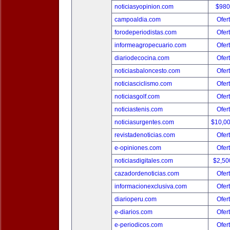
noticiasyopinion.com
$980
campoaldia.com
Ofer
forodeperiodistas.com
Ofer
informeagropecuario.com
Ofer
diariodecocina.com
Ofer
noticiasbaloncesto.com
Ofer
noticiasciclismo.com
Ofer
noticiasgolf.com
Ofer
noticiastenis.com
Ofer
noticiasurgentes.com
$10,0
revistadenoticias.com
Ofer
e-opiniones.com
Ofer
noticiasdigitales.com
$2,50
cazadordenoticias.com
Ofer
informacionexclusiva.com
Ofer
diarioperu.com
Ofer
e-diarios.com
Ofer
e-periodicos.com
Ofer