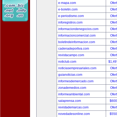
e-mapa.com
Ofer
e-boletin.com
Ofer
e-periodismo.com
Ofer
inforegistros.com
Ofer
informaciondenegocios.com
Ofer
informacioncomercial.com
Ofer
boletindeinformacion.com
Ofer
cadenadeportiva.com
Ofer
revistacampo.com
Ofer
noticlub.com
$1,49
noticiasempresariales.com
Ofer
guianoticias.com
Ofer
informesdemercado.com
Ofer
zonademedios.com
Ofer
informeambiental.com
Ofer
salaprensa.com
$600
revistademarcas.com
Ofer
novedadesonline.com
$550