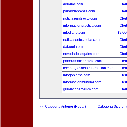
ediarios.com
Ofer
partesdeprensa.com
Ofer
noticiasendirecto.com
Ofer
informacionpractica.com
Ofer
infodiario.com
$2,00
noticiasentucelular.com
Ofer
dataguia.com
Ofer
novedadeslegales.com
Ofer
panoramafinanciero.com
Ofer
tecnologiasdelainformacion.com
Ofer
infogobierno.com
Ofer
informacionmundial.com
Ofer
guialatinoamerica.com
Ofer
<< Categoria Anterior (Hogar)
Categoria Siguient