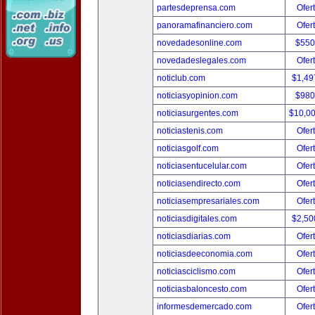
partesdeprensa.com
Ofer
panoramafinanciero.com
Ofer
novedadesonline.com
$550
novedadeslegales.com
Ofer
noticlub.com
$1,49
noticiasyopinion.com
$980
noticiasurgentes.com
$10,0
noticiastenis.com
Ofer
noticiasgolf.com
Ofer
noticiasentucelular.com
Ofer
noticiasendirecto.com
Ofer
noticiasempresariales.com
Ofer
noticiasdigitales.com
$2,50
noticiasdiarias.com
Ofer
noticiasdeeconomia.com
Ofer
noticiasciclismo.com
Ofer
noticiasbaloncesto.com
Ofer
informesdemercado.com
Ofer