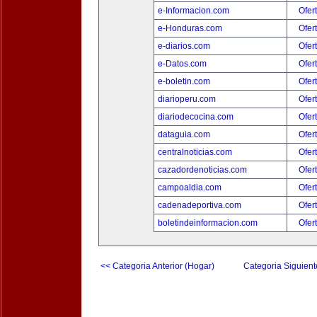
e-Informacion.com
Ofer
e-Honduras.com
Ofer
e-diarios.com
Ofer
e-Datos.com
Ofer
e-boletin.com
Ofer
diarioperu.com
Ofer
diariodecocina.com
Ofer
dataguia.com
Ofer
centralnoticias.com
Ofer
cazadordenoticias.com
Ofer
campoaldia.com
Ofer
cadenadeportiva.com
Ofer
boletindeinformacion.com
Ofer
<< Categoria Anterior (Hogar)
Categoria Siguient