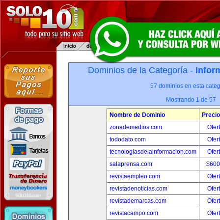
Dominios de la Categoría -
Infor
57 dominios en esta categ
Mostrando 1 de 57
Nombre de Dominio
Precio
zonademedios.com
Ofer
tododato.com
Ofer
tecnologiasdelainformacion.com
Ofer
salaprensa.com
$600
revistaempleo.com
Ofer
revistadenoticias.com
Ofer
revistademarcas.com
Ofer
revistacampo.com
Ofer