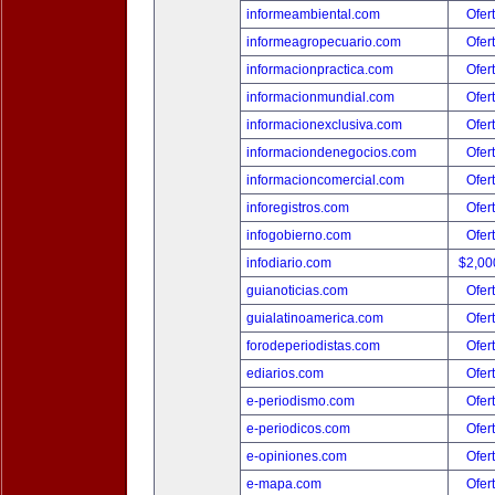
informeambiental.com
Ofer
informeagropecuario.com
Ofer
informacionpractica.com
Ofer
informacionmundial.com
Ofer
informacionexclusiva.com
Ofer
informaciondenegocios.com
Ofer
informacioncomercial.com
Ofer
inforegistros.com
Ofer
infogobierno.com
Ofer
infodiario.com
$2,00
guianoticias.com
Ofer
guialatinoamerica.com
Ofer
forodeperiodistas.com
Ofer
ediarios.com
Ofer
e-periodismo.com
Ofer
e-periodicos.com
Ofer
e-opiniones.com
Ofer
e-mapa.com
Ofer