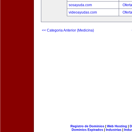
sosayuda.com
Ofert
videoayudas.com
Ofert
<< Categoria Anterior (Medicina)
Registro de Dominios
|
Web Hosting
|
D
Dominios Expirados
|
Industrias
|
Indu