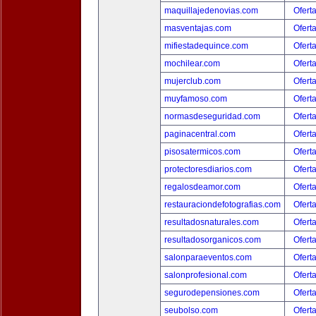
maquillajedenovias.com
Ofert
masventajas.com
Ofert
mifiestadequince.com
Ofert
mochilear.com
Ofert
mujerclub.com
Ofert
muyfamoso.com
Ofert
normasdeseguridad.com
Ofert
paginacentral.com
Ofert
pisosatermicos.com
Ofert
protectoresdiarios.com
Ofert
regalosdeamor.com
Ofert
restauraciondefotografias.com
Ofert
resultadosnaturales.com
Ofert
resultadosorganicos.com
Ofert
salonparaeventos.com
Ofert
salonprofesional.com
Ofert
segurodepensiones.com
Ofert
seubolso.com
Ofert