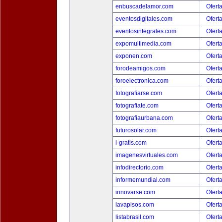
enbuscadelamor.com
Ofert
eventosdigitales.com
Ofert
eventosintegrales.com
Ofert
expomultimedia.com
Ofert
exponen.com
Ofert
forodeamigos.com
Ofert
foroelectronica.com
Ofert
fotografiarse.com
Ofert
fotografiate.com
Ofert
fotografiaurbana.com
Ofert
futurosolar.com
Ofert
i-gratis.com
Ofert
imagenesvirtuales.com
Ofert
infodirectorio.com
Ofert
informemundial.com
Ofert
innovarse.com
Ofert
lavapisos.com
Ofert
listabrasil.com
Ofert