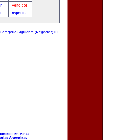
ar!
Vendido!
ar!
Disponible
Categoria Siguiente (Negocios) >>
ominios En Venta
strias Argentinas