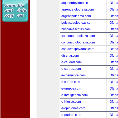
alquilerdevideos.com
Ofert
aprendafotografia.com
Ofert
argentinateamo.com
Ofert
bolsasecologicas.com
Ofert
buscamascotas.com
Ofert
catalogodebelleza.com
Ofert
concursofotografia.com
Ofert
contactosprivados.com
Ofert
disertar.com
Ofert
e-calidad.com
Ofert
e-cargas.com
Ofert
e-cosmetica.com
Ofert
e-cupon.com
Ofert
e-grupos.com
Ofert
e-inteligencia.com
Ofert
e-Kiosco.com
Ofert
e-opiniones.com
Ofert
e-padres.com
Ofert