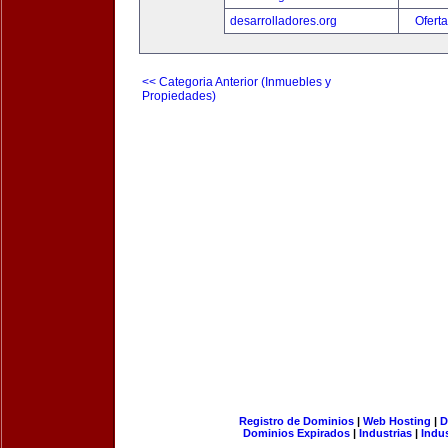
desarrolladores.org
Oferta
<< Categoria Anterior (Inmuebles y
Propiedades)
Registro de Dominios
|
Web Hosting
|
D
Dominios Expirados
|
Industrias
|
Indu